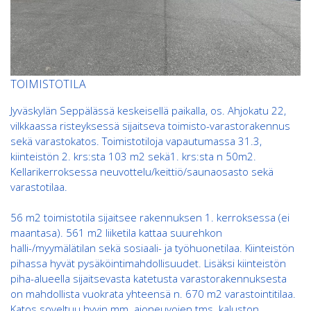
TOIMISTOTILA
Jyväskylän Seppälässä keskeisellä paikalla, os. Ahjokatu 22,
vilkkaassa risteyksessä sijaitseva toimisto-varastorakennus
sekä varastokatos. Toimistotiloja vapautumassa 31.3,
kiinteistön 2. krs:sta 103 m2 sekä1. krs:sta n 50m2.
Kellarikerroksessa neuvottelu/keittiö/saunaosasto sekä
varastotilaa.
56 m2 toimistotila sijaitsee rakennuksen 1. kerroksessa (ei
maantasa). 561 m2 liiketila kattaa suurehkon
halli-/myymälätilan sekä sosiaali- ja työhuonetilaa. Kiinteistön
pihassa hyvät pysäköintimahdollisuudet. Lisäksi kiinteistön
piha-alueella sijaitsevasta katetusta varastorakennuksesta
on mahdollista vuokrata yhteensä n. 670 m2 varastointitilaa.
Katos soveltuu hyvin mm. ajoneuvojen tms. kaluston