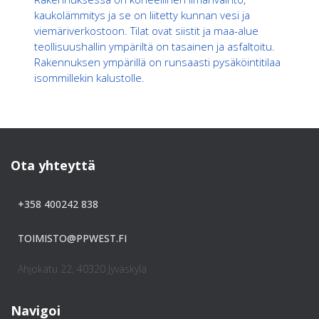
kaukolämmitys ja se on liitetty kunnan vesi ja
viemäriverkostoon. Tilat ovat siistit ja maa-alue
teollisuushallin ympäriltä on tasainen ja asfaltoitu.
Rakennuksen ympärillä on runsaasti pysäköintitilaa
isommillekin kalustolle.
Ota yhteyttä
+358 400242 838
TOIMISTO@PPWEST.FI
Ahjokatu 22, 40320 Jyväskylä
Navigoi