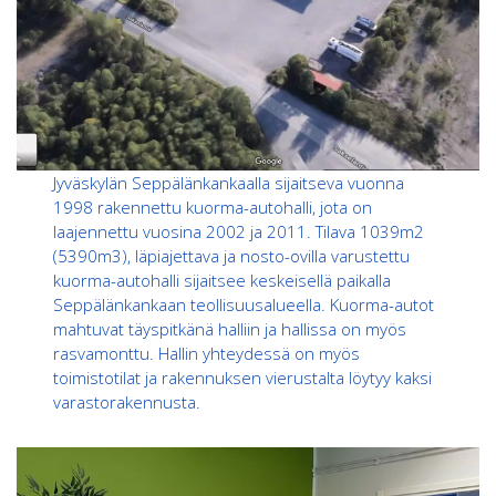
Jyväskylän Seppälänkankaalla sijaitseva vuonna
1998 rakennettu kuorma-autohalli, jota on
laajennettu vuosina 2002 ja 2011. Tilava 1039m2
(5390m3), läpiajettava ja nosto-ovilla varustettu
kuorma-autohalli sijaitsee keskeisellä paikalla
Seppälänkankaan teollisuusalueella. Kuorma-autot
mahtuvat täyspitkänä halliin ja hallissa on myös
rasvamonttu. Hallin yhteydessä on myös
toimistotilat ja rakennuksen vierustalta löytyy kaksi
varastorakennusta.