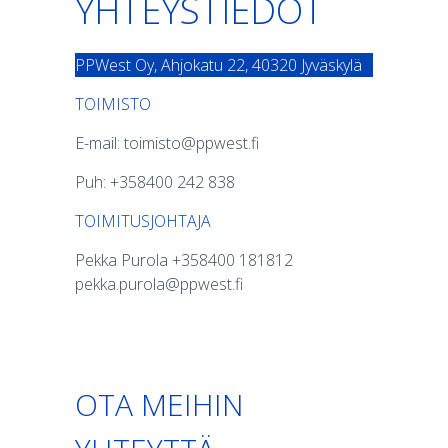
YHTEYSTIEDOT
PPWest Oy, Ahjokatu 22, 40320 Jyväskylä
TOIMISTO
E-mail: toimisto@ppwest.fi
Puh: +358400 242 838
TOIMITUSJOHTAJA
Pekka Purola +358400 181812
pekka.purola@ppwest.fi
OTA MEIHIN