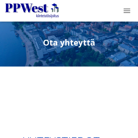
N
A
V
I
G
Ota yhteyttä
O
I
N
T
I
P
Ä
Ä
L
L
E
/
P
O
I
S